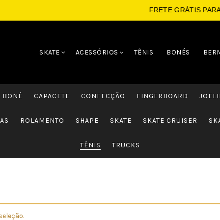
FRETE GRÁTIS PARA CO
SKATE
ACESSÓRIOS
TÊNIS
BONÉS
BER
BONÉ
CAPACETE
CONFECÇÃO
FINGERBOARD
JOEL
AS
ROLAMENTO
SHAPE
SKATE
SKATE CRUISER
SK
TÊNIS
TRUCKS
seleção.