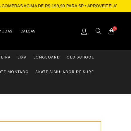
MPRAS ACIMA DE R$ 199,90 PARA SP
• APROVEITE: ATÉ 10X S
0
MUDAS
CALÇAS
HEIRA
LIXA
LONGBOARD
OLD SCHOOL
ATE MONTADO
SKATE SIMULADOR DE SURF