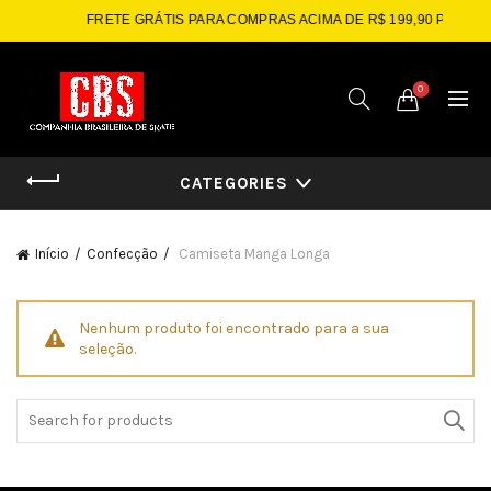
FRETE GRÁTIS PARA COMPRAS ACIMA DE R$ 199,90 PARA SP
0
CATEGORIES
Início
Confecção
Camiseta Manga Longa
Nenhum produto foi encontrado para a sua
seleção.
Search
for: