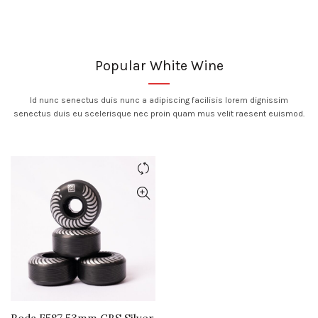
Popular White Wine
Id nunc senectus duis nunc a adipiscing facilisis lorem dignissim
senectus duis eu scelerisque nec proin quam mus velit raesent euismod.