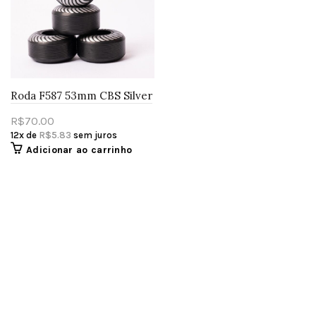
Roda F587 53mm CBS Silver
R$
70.00
12x de
R$
5.83
sem juros
Adicionar ao carrinho