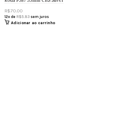
Roda F587 53mm CBS Silver
R$
70.00
12x de
R$
5.83
sem juros
Adicionar ao carrinho