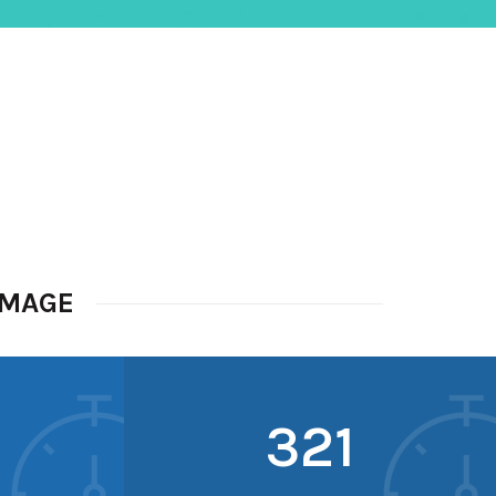
IMAGE
342