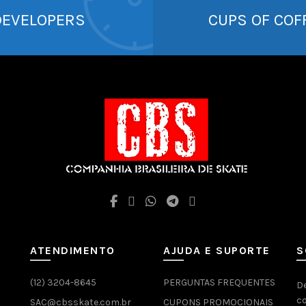
DEVELOPERS
CUPS OF COF
ATENDIMENTO
AJUDA E SUPORTE
S
(12) 3204-8645
PERGUNTAS FREQUENTES
D
c
S
SAC@cbsskate.com.br
CUPONS PROMOCIONAIS