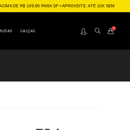
DE R$ 199,90 PARA SP
• APROVEITE: ATÉ 10X SEM JUROS NO 
0
MUDAS
CALÇAS